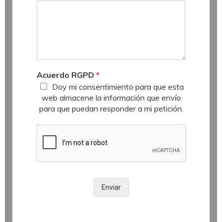
t
a
r
i
o
C
o
Acuerdo RGPD
*
r
Doy mi consentimiento para que esta
r
e
web almacene la información que envío
o
para que puedan responder a mi petición.
Enviar