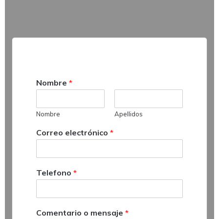
Nombre
*
Nombre
Apellidos
Correo electrónico
*
o
Telefono
*
C
o
m
e
Comentario o mensaje
*
n