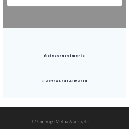
@eleccruzalmeria
ElectroCruzAlmeria
C/ Canonigo Molina Alonso, 45