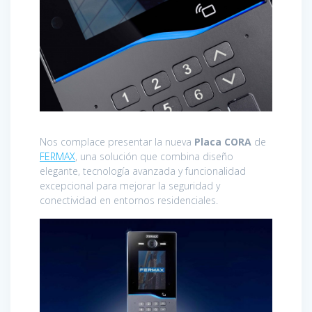
Nos complace presentar la nueva
Placa CORA
de
FERMAX
, una solución que combina diseño
elegante, tecnología avanzada y funcionalidad
excepcional para mejorar la seguridad y
conectividad en entornos residenciales.