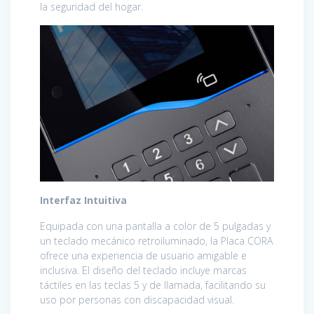
la seguridad del hogar.
Interfaz Intuitiva
Equipada con una pantalla a color de 5 pulgadas y
un teclado mecánico retroiluminado, la Placa CORA
ofrece una experiencia de usuario amigable e
inclusiva. El diseño del teclado incluye marcas
táctiles en las teclas 5 y de llamada, facilitando su
uso por personas con discapacidad visual.