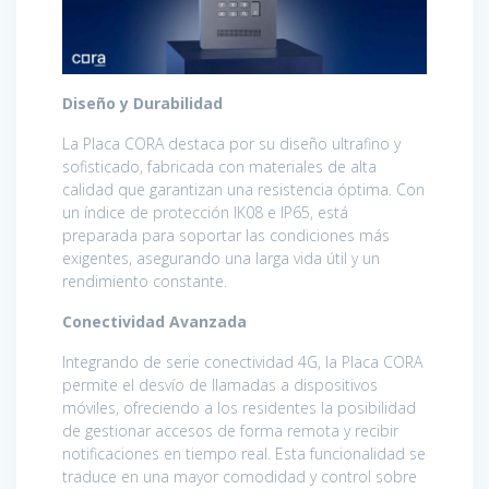
Diseño y Durabilidad
La Placa CORA destaca por su diseño ultrafino y
sofisticado, fabricada con materiales de alta
calidad que garantizan una resistencia óptima. Con
un índice de protección IK08 e IP65, está
preparada para soportar las condiciones más
exigentes, asegurando una larga vida útil y un
rendimiento constante.
Conectividad Avanzada
Integrando de serie conectividad 4G, la Placa CORA
permite el desvío de llamadas a dispositivos
móviles, ofreciendo a los residentes la posibilidad
de gestionar accesos de forma remota y recibir
notificaciones en tiempo real. Esta funcionalidad se
traduce en una mayor comodidad y control sobre