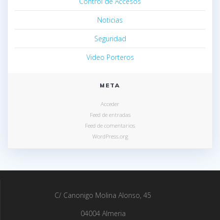
Control de Accesos
Noticias
Seguridad
Video Porteros
META
Acceder
Feed de entradas
Feed de comentarios
WordPress.org
C/ Canonigo Molina Alonso, 45
04004 Almeria